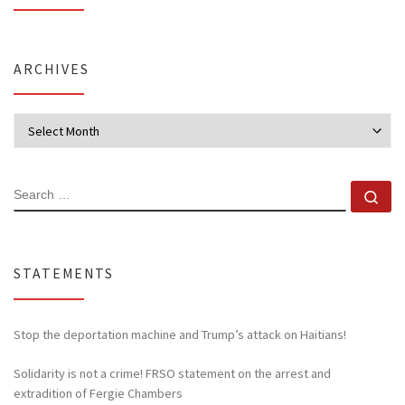
ARCHIVES
Archives
SEARCH
Se
STATEMENTS
Stop the deportation machine and Trump’s attack on Haitians!
Solidarity is not a crime! FRSO statement on the arrest and
extradition of Fergie Chambers