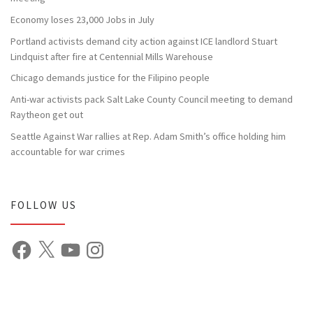
Economy loses 23,000 Jobs in July
Portland activists demand city action against ICE landlord Stuart
Lindquist after fire at Centennial Mills Warehouse
Chicago demands justice for the Filipino people
Anti-war activists pack Salt Lake County Council meeting to demand
Raytheon get out
Seattle Against War rallies at Rep. Adam Smith’s office holding him
accountable for war crimes
FOLLOW US
Facebook
X
YouTube
Instagram