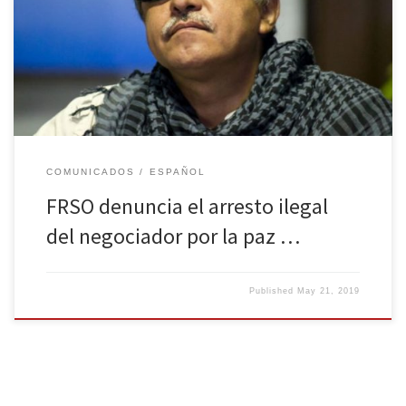
pintor, músico, y una voz popular para la paz ha sido re-
encarcelado con el uso de un cargo por drogas inventado que
proviene de la corte del Distrito Sur de Nueva York. Los cargos son
ampliamente percibidos como un intento […]
COMUNICADOS
ESPAÑOL
FRSO denuncia el arresto ilegal
del negociador por la paz …
Published
May 21, 2019