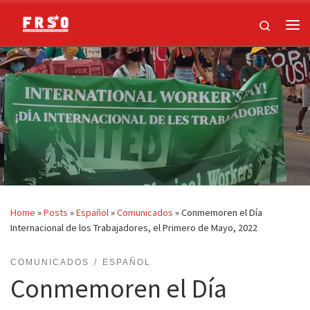
Skip to content
Search
Me
Home
»
Posts
»
Español
»
Comunicados
»
Conmemoren el Día
Internacional de los Trabajadores, el Primero de Mayo, 2022
COMUNICADOS
ESPAÑOL
Conmemoren el Día