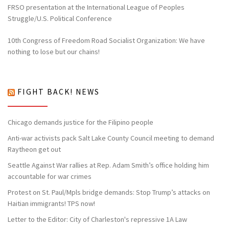
FRSO presentation at the International League of Peoples
Struggle/U.S. Political Conference
10th Congress of Freedom Road Socialist Organization: We have
nothing to lose but our chains!
FIGHT BACK! NEWS
Chicago demands justice for the Filipino people
Anti-war activists pack Salt Lake County Council meeting to demand
Raytheon get out
Seattle Against War rallies at Rep. Adam Smith’s office holding him
accountable for war crimes
Protest on St. Paul/Mpls bridge demands: Stop Trump’s attacks on
Haitian immigrants! TPS now!
Letter to the Editor: City of Charleston's repressive 1A Law