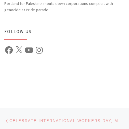
Portland for Palestine shouts down corporations complicit with
genocide at Pride parade
FOLLOW US
Facebook
X
YouTube
Instagram
Post navigation
Previous post
CELEBRATE INTERNATIONAL WORKERS DAY, MAY 1, 2022