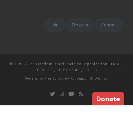
Join
Program
Contact
🄯
1998-2026
Freedom Road Socialist Organization | FRSO
–
GFDL 1.3
,
CC-BY-SA 4.0
,
FAL 1.3
Powered by
Free Software
– Running on
GNU+Linux