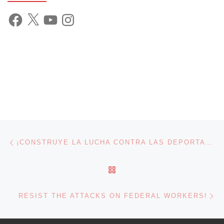
Facebook
X
YouTube
Instagram
Post navigation
Previous post
¡CONSTRUYE LA LUCHA CONTRA LAS DEPORTACIONES MASIVAS DE TRUMP!
BACK TO POST LIST
Ne
RESIST THE ATTACKS ON FEDERAL WORKERS!