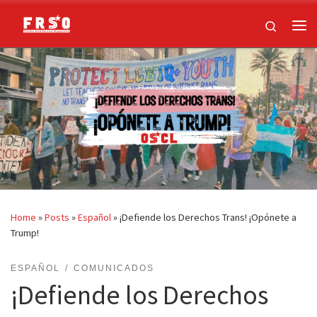
Skip to content
Search
Me
Home
»
Posts
»
Español
»
¡Defiende los Derechos Trans! ¡Opónete a
Trump!
ESPAÑOL
COMUNICADOS
¡Defiende los Derechos