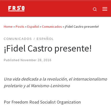
Skip to content
Search
Me
Home
»
Posts
»
Español
»
Comunicados
»
¡Fidel Castro presente!
COMUNICADOS
ESPAÑOL
¡Fidel Castro presente!
Published
November 28, 2016
Una vida dedicada a la revolución, el internacionalismo
proletario y al Marxismo-Leninismo
Por Freedom Road Socialist Organization