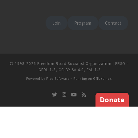
Join
Program
Contact
🄯
1998-2026
Freedom Road Socialist Organization | FRSO
–
GFDL 1.3
,
CC-BY-SA 4.0
,
FAL 1.3
Powered by
Free Software
– Running on
GNU+Linux