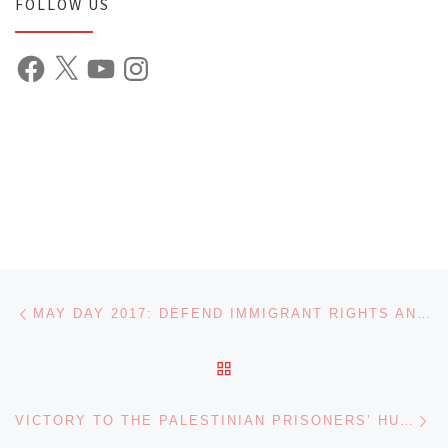
FOLLOW US
Facebook
X
YouTube
Instagram
Post navigation
Previous post
MAY DAY 2017: DEFEND IMMIGRANT RIGHTS AND BUILD WORKERS UNITY! DEFEAT TRUMP!
BACK TO POST LIST
Ne
VICTORY TO THE PALESTINIAN PRISONERS’ HUNGER STRIKE!