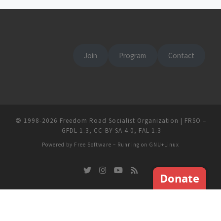
Join
Program
Contact
🄯
1998-2026
Freedom Road Socialist Organization | FRSO
–
GFDL 1.3
,
CC-BY-SA 4.0
,
FAL 1.3
Powered by
Free Software
– Running on
GNU+Linux