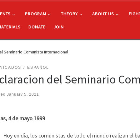
ENTS
PROGRAM
THEORY
ABOUT US
FIGH
MATERIALS
DONATE
JOIN
el Seminario Comunista Internacional
NICADOS
ESPAÑOL
claracion del Seminario Com
hed
January 5, 2021
las, 4 de mayo 1999
Hoy en día, los comunistas de todo el mundo realizan el ba