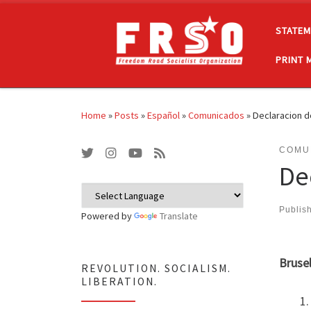
Skip to content
STATEM
PRINT 
Home
»
Posts
»
Español
»
Comunicados
»
Declaracion d
COMU
De
Publis
Powered by
Translate
Bruse
REVOLUTION. SOCIALISM.
LIBERATION.