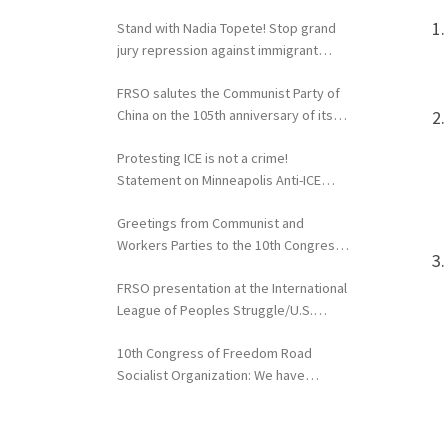
extradition of Fergie Chambers
Stand with Nadia Topete! Stop grand
jury repression against immigrant
rights activists!
FRSO salutes the Communist Party of
China on the 105th anniversary of its
founding
Protesting ICE is not a crime!
Statement on Minneapolis Anti-ICE
Activists Targeted with Federal
Greetings from Communist and
Repression
Workers Parties to the 10th Congress
of the FRSO
FRSO presentation at the International
League of Peoples Struggle/U.S.
Political Conference
10th Congress of Freedom Road
Socialist Organization: We have
nothing to lose but our chains!