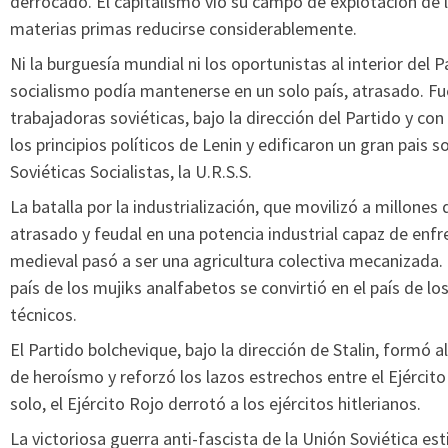
derrocado. El capitalismo vió su campo de explotación de la
materias primas reducirse considerablemente.
Ni la burguesía mundial ni los oportunistas al interior del 
socialismo podía mantenerse en un solo país, atrasado. Fue
trabajadoras soviéticas, bajo la dirección del Partido y con
los principios políticos de Lenin y edificaron un gran pais s
Soviéticas Socialistas, la U.R.S.S.
La batalla por la industrialización, que movilizó a millone
atrasado y feudal en una potencia industrial capaz de enfre
medieval pasó a ser una agricultura colectiva mecanizada. G
país de los mujiks analfabetos se convirtió en el país de lo
técnicos.
El Partido bolchevique, bajo la dirección de Stalin, formó al 
de heroísmo y reforzó los lazos estrechos entre el Ejércit
solo, el Ejército Rojo derrotó a los ejércitos hitlerianos.
La victoriosa guerra anti-fascista de la Unión Soviética es