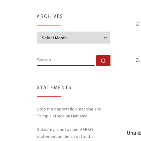
ARCHIVES
Archives
SEARCH
Search …
STATEMENTS
Stop the deportation machine and
Trump’s attack on Haitians!
Solidarity is not a crime! FRSO
Una ex
statement on the arrest and