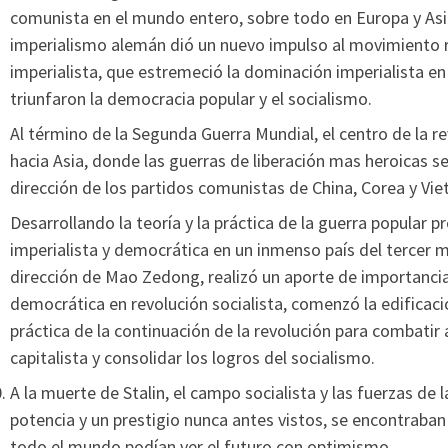
comunista en el mundo entero, sobre todo en Europa y Asia.
imperialismo alemán dió un nuevo impulso al movimiento re
imperialista, que estremeció la dominación imperialista en
triunfaron la democracia popular y el socialismo.
Al término de la Segunda Guerra Mundial, el centro de la r
hacia Asia, donde las guerras de liberación mas heroicas se 
dirección de los partidos comunistas de China, Corea y Vi
Desarrollando la teoría y la práctica de la guerra popular p
imperialista y democrática en un inmenso país del tercer m
dirección de Mao Zedong, realizó un aporte de importanci
democrática en revolución socialista, comenzó la edificación
práctica de la continuación de la revolución para combatir a
capitalista y consolidar los logros del socialismo.
A la muerte de Stalin, el campo socialista y las fuerzas de 
potencia y un prestigio nunca antes vistos, se encontraban
todo el mundo podían ver el futuro con optimismo.