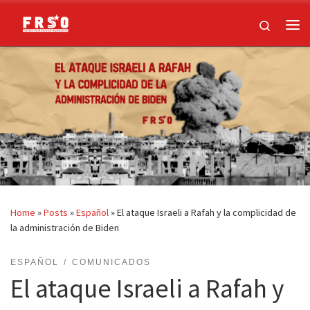
Skip to content
Search
Me
Home
»
Posts
»
Español
»
El ataque Israeli a Rafah y la complicidad de
la administración de Biden
ESPAÑOL
COMUNICADOS
El ataque Israeli a Rafah y