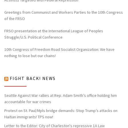
Activists Targeted with Federal Repression
Greetings from Communist and Workers Parties to the 10th Congress
of the FRSO
FRSO presentation at the International League of Peoples
Struggle/U.S. Political Conference
10th Congress of Freedom Road Socialist Organization: We have
nothing to lose but our chains!
FIGHT BACK! NEWS
Seattle Against War rallies at Rep. Adam Smith’s office holding him
accountable for war crimes
Protest on St. Paul/Mpls bridge demands: Stop Trump’s attacks on
Haitian immigrants! TPS now!
Letter to the Editor: City of Charleston's repressive 1A Law