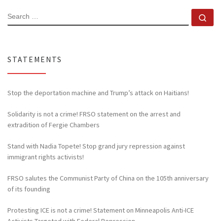
SEARCH
Se
STATEMENTS
Stop the deportation machine and Trump’s attack on Haitians!
Solidarity is not a crime! FRSO statement on the arrest and
extradition of Fergie Chambers
Stand with Nadia Topete! Stop grand jury repression against
immigrant rights activists!
FRSO salutes the Communist Party of China on the 105th anniversary
of its founding
Protesting ICE is not a crime! Statement on Minneapolis Anti-ICE